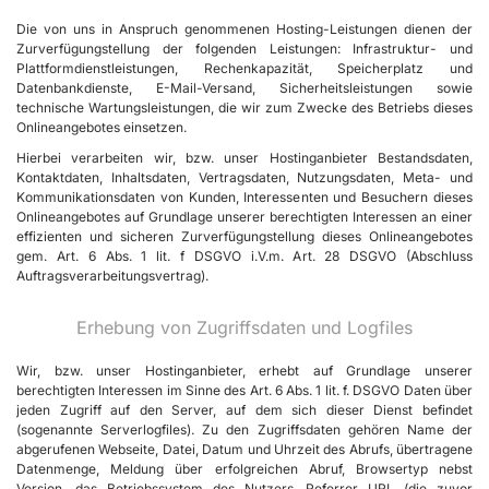
Die von uns in Anspruch genommenen Hosting-Leistungen dienen der
Zurverfügungstellung der folgenden Leistungen: Infrastruktur- und
Plattformdienstleistungen, Rechenkapazität, Speicherplatz und
Datenbankdienste, E-Mail-Versand, Sicherheitsleistungen sowie
technische Wartungsleistungen, die wir zum Zwecke des Betriebs dieses
Onlineangebotes einsetzen.
Hierbei verarbeiten wir, bzw. unser Hostinganbieter Bestandsdaten,
Kontaktdaten, Inhaltsdaten, Vertragsdaten, Nutzungsdaten, Meta- und
Kommunikationsdaten von Kunden, Interessenten und Besuchern dieses
Onlineangebotes auf Grundlage unserer berechtigten Interessen an einer
effizienten und sicheren Zurverfügungstellung dieses Onlineangebotes
gem. Art. 6 Abs. 1 lit. f DSGVO i.V.m. Art. 28 DSGVO (Abschluss
Auftragsverarbeitungsvertrag).
Erhebung von Zugriffsdaten und Logfiles
Wir, bzw. unser Hostinganbieter, erhebt auf Grundlage unserer
berechtigten Interessen im Sinne des Art. 6 Abs. 1 lit. f. DSGVO Daten über
jeden Zugriff auf den Server, auf dem sich dieser Dienst befindet
(sogenannte Serverlogfiles). Zu den Zugriffsdaten gehören Name der
abgerufenen Webseite, Datei, Datum und Uhrzeit des Abrufs, übertragene
Datenmenge, Meldung über erfolgreichen Abruf, Browsertyp nebst
Version, das Betriebssystem des Nutzers, Referrer URL (die zuvor