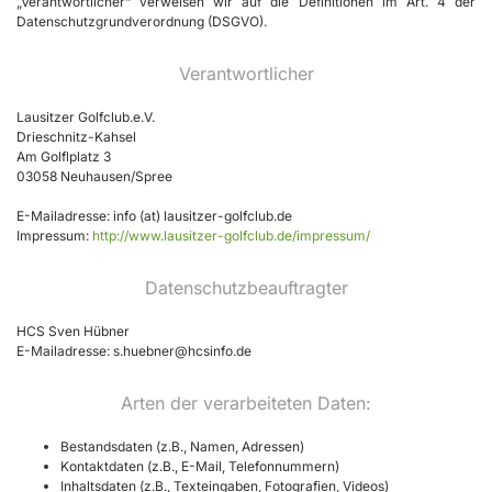
„Verantwortlicher“ verweisen wir auf die Definitionen im Art. 4 der
Datenschutzgrundverordnung (DSGVO).
Verantwortlicher
Lausitzer Golfclub.e.V.
Drieschnitz-Kahsel
Am Golflplatz 3
03058 Neuhausen/Spree
E-Mailadresse: info (at) lausitzer-golfclub.de
Impressum:
http://www.lausitzer-golfclub.de/impressum/
Datenschutzbeauftragter
HCS Sven Hübner
E-Mailadresse: s.huebner@hcsinfo.de
Arten der verarbeiteten Daten:
Bestandsdaten (z.B., Namen, Adressen)
Kontaktdaten (z.B., E-Mail, Telefonnummern)
Inhaltsdaten (z.B., Texteingaben, Fotografien, Videos)