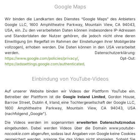
Google Maps
Wir binden die Landkarten des Dienstes “Google Maps” des Anbieters
Google LLC, 1600 Amphitheatre Parkway, Mountain View, CA 94043,
USA, ein. Zu den verarbeiteten Daten können insbesondere IP-Adressen
und Standortdaten der Nutzer gehören, die jedoch nicht ohne deren
Einwilligung (im Regelfall im Rahmen der Einstellungen ihrer Mobilgeräte
vollzogen), erhoben werden. Die Daten können in den USA verarbeitet
werden. Datenschutzerklärung:
https://www.google.com/policies/privacy/
, Opt-Out:
https://adssettings.google.com/authenticated
.
Einbindung von YouTube-Videos
Auf unserer Website binden wir Videos der Plattform YouTube ein.
Betreiber der Plattform ist die
Google Ireland Limited
, Gordon House,
Barrow Street, Dublin 4, Irland, eine Tochtergesellschaft der Google LLC,
1600 Amphitheatre Parkway, Mountain View, CA 94043, USA
(nachfolgend „Google").
Die Videos werden im sogenannten
erweiterten Datenschutzmodus
eingebunden. Dabei werden Videos über die Domain
www.youtube-
nocookie.com
abgerufen, sodass laut Angaben von Google keine Cookies
gespeichert werden, solange Sie das Video nicht abspielen. Sobald Sie